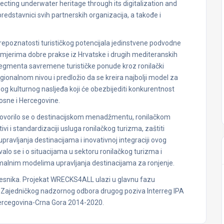
cting underwater heritage through its digitalization and
 predstavnici svih partnerskih organizacija, a takođe i
 prepoznatosti turističkog potencijala jedinstvene podvodne
primjerima dobre prakse iz Hrvatske i drugih mediteranskih
g segmenta savremene turističke ponude kroz ronilački
ionalnom nivou i predložio da se kreira najbolji model za
g kulturnog nasljeđa koji će obezbijediti konkurentnost
Bosne i Hercegovine.
 govorilo se o destinacijskom menadžmentu, ronilačkom
vi i standardizaciji usluga ronilačkog turizma, zaštiti
avljanja destinacijama i inovativnoj integraciji ovog
alo se i o situacijama u sektoru ronilačkog turizma i
timalnim modelima upravljanja destinacijama za ronjenje.
učesnika. Projekat WRECKS4ALL ulazi u glavnu fazu
ne Zajedničkog nadzornog odbora drugog poziva Interreg IPA
ercegovina-Crna Gora 2014-2020.