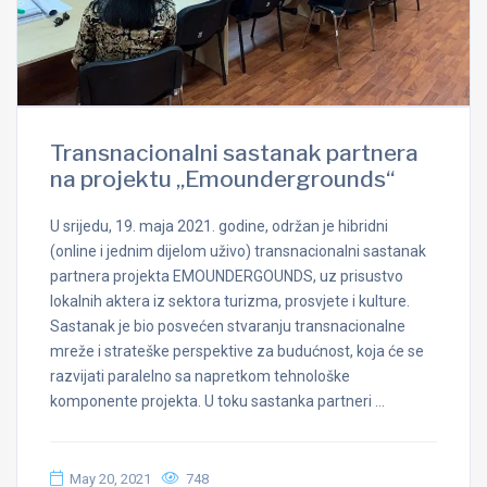
Transnacionalni sastanak partnera
na projektu „Emoundergrounds“
U srijedu, 19. maja 2021. godine, održan je hibridni
(online i jednim dijelom uživo) transnacionalni sastanak
partnera projekta EMOUNDERGOUNDS, uz prisustvo
lokalnih aktera iz sektora turizma, prosvjete i kulture.
Sastanak je bio posvećen stvaranju transnacionalne
mreže i strateške perspektive za budućnost, koja će se
razvijati paralelno sa napretkom tehnološke
komponente projekta. U toku sastanka partneri …
May 20, 2021
748