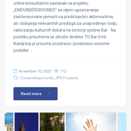
online konsultativni sastanak na projektu
„EMOUNDERGROUNDS“ sa ciljem upoznavanja
zainteresovane javnosti sa predstojećim aktivnostima,
ali i dobijanja relevantnih predloga za unapređenje i bolju
valorizaciju kulturnih dobara na teritoriji opštine Bar. Na
početku prisutnima se obratio direktor TO Bar Emil
Kukalj koji je prisutne pozdravio i predstavio osnovne
podatke …
November 10, 2020
712
,
Emoundergrounds
IPA Projects
Read more