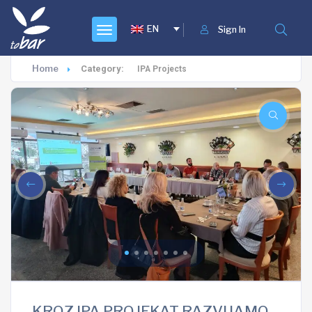
EN
Sign In
Home
Category:
IPA Projects
KROZ IPA PROJEKAT RAZVIJAMO