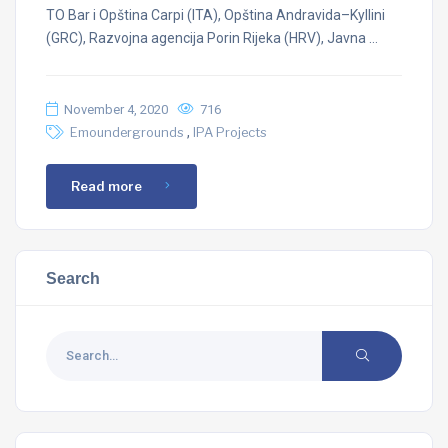
TO Bar i Opština Carpi (ITA), Opština Andravida–Kyllini
(GRC), Razvojna agencija Porin Rijeka (HRV), Javna …
November 4, 2020
716
,
Emoundergrounds
IPA Projects
Read more
Search