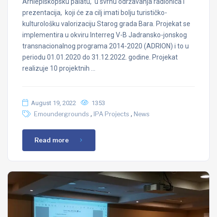
Arhiepiskopsku palatu, u svrhu održavanja radionica i
prezentacija, koji će za cilj imati bolju turističko-
kulturološku valorizaciju Starog grada Bara. Projekat se
implementira u okviru Interreg V-B Jadransko-jonskog
transnacionalnog programa 2014-2020 (ADRION) i to u
periodu 01.01.2020 do 31.12.2022. godine. Projekat
realizuje 10 projektnih …
August 19, 2022
1353
,
,
Emoundergrounds
IPA Projects
News
Read more