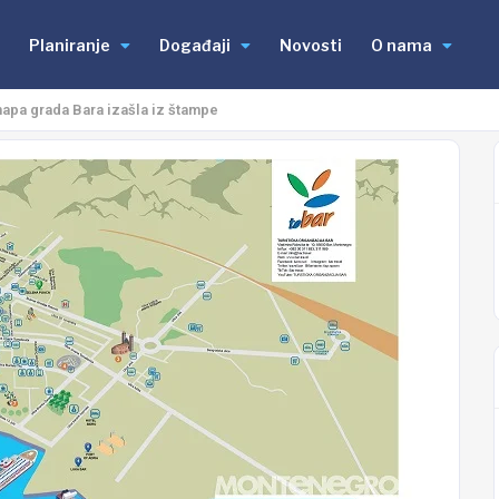
Planiranje
Događaji
Novosti
O nama
mapa grada Bara izašla iz štampe