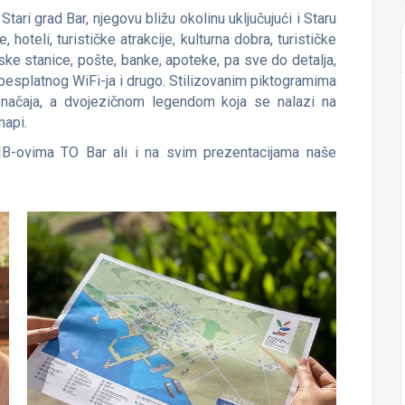
Stari grad Bar, njegovu bližu okolinu uključujući i Staru
hoteli, turističke atrakcije, kulturna dobra, turističke
nske stanice, pošte, banke, apoteke, pa sve do detalja,
 besplatnog WiFi-ja i drugo. Stilizovanim piktogramima
značaja, a dvojezičnom legendom koja se nalazi na
mapi.
 TIB-ovima TO Bar ali i na svim prezentacijama naše