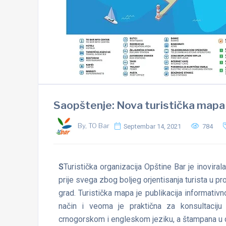
Saopštenje: Nova turistička mapa 
By, TO Bar
Septembar 14, 2021
784
S
Turistička organizacija Opštine Bar je inovira
prije svega zbog boljeg orjentisanja turista u pr
grad. Turistička mapa je publikacija informativn
način i veoma je praktična za konsultaciju
crnogorskom i engleskom jeziku, a štampana u 