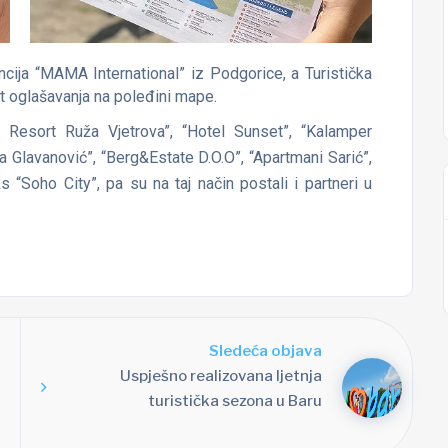
cija “MAMA International” iz Podgorice, a Turistička
t oglašavanja na poleđini mape.
l Resort Ruža Vjetrova”, “Hotel Sunset”, “Kalamper
la Glavanović”, “Berg&Estate D.O.O”, “Apartmani Sarić”,
s “Soho City”, pa su na taj način postali i partneri u
Sledeća objava
Uspješno realizovana ljetnja
turistička sezona u Baru