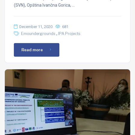
(SVN), Opština Ivančna Gorica, …
December 11, 2020
681
,
Emoundergrounds
IPA Projects
Read more