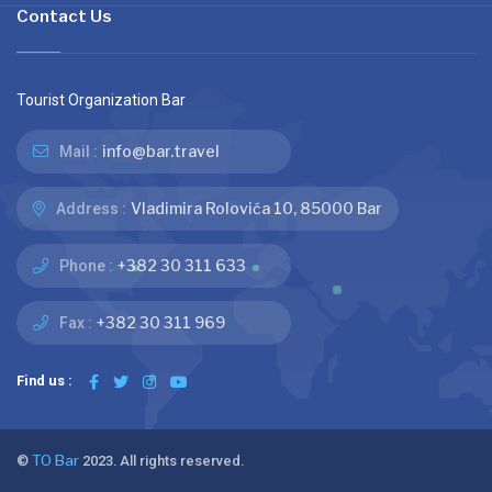
Contact Us
Tourist Organization Bar
info@bar.travel
Mail :
Vladimira Rolovića 10, 85000 Bar
Address :
+382 30 311 633
Phone :
+382 30 311 969
Fax :
Find us :
©
TO Bar
2023. All rights reserved.