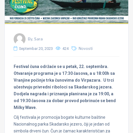
By, Sara
Septembar 20, 2023
424
Novosti
Festival čuna održaće se u petak, 22. septembra.
Otvaranje programa je u 17:30 časova, a u 18:00h sa
Vranjine počinje trka čunovima do Virpazara. U trci
učestvuju privredni riboloci sa Skadarskog jezera.
Dodjela nagrada i priznanja planirana je za 19:00, a
od 19:30 časova za dobar provod pobrinuće se bend
Milky Wave.
Cilj festivala je promocija bogate kulturne baštine
Nacionalnog parka Skadarsko jezero, čiji je jedan od
simbola drveni čun. Čun je čamac karakterističan za