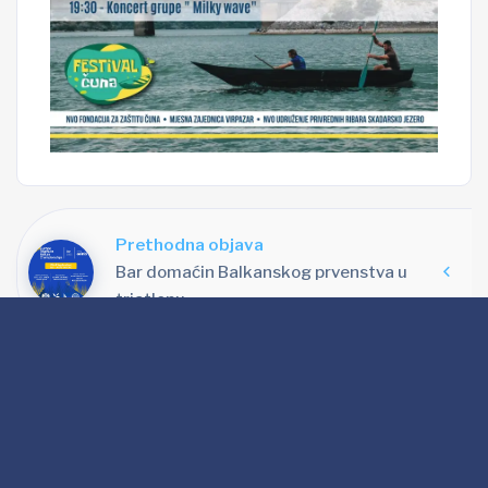
Prethodna objava
Bar domaćin Balkanskog prvenstva u
triatlonu
Sledeća objava
Turistička ponuda Bara predstavljena
novinarima i turoperatorima iz
Luksemburga i Njemačke