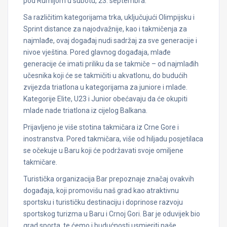
pod Rumijom u subotu, 23. septembra.
Sa različitim kategorijama trka, uključujući Olimpijsku i
Sprint distance za najodvažnije, kao i takmičenja za
najmlađe, ovaj događaj nudi sadržaj za sve generacije i
nivoe vještina. Pored glavnog događaja, mlađe
generacije će imati priliku da se takmiče – od najmlađih
učesnika koji će se takmičiti u akvatlonu, do budućih
zvijezda triatlona u kategorijama za juniore i mlade.
Kategorije Elite, U23 i Junior obećavaju da će okupiti
mlade nade triatlona iz cijelog Balkana.
Prijavljeno je više stotina takmičara iz Crne Gore i
inostranstva. Pored takmičara, više od hiljadu posjetilaca
se očekuje u Baru koji će podržavati svoje omiljene
takmičare.
Turistička organizacija Bar prepoznaje značaj ovakvih
događaja, koji promovišu naš grad kao atraktivnu
sportsku i turističku destinaciju i doprinose razvoju
sportskog turizma u Baru i Crnoj Gori. Bar je oduvijek bio
grad sporta, te ćemo i budućnosti usmjeriti naše