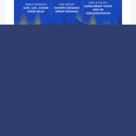
Prethodna objava
TO Bar poklanja koncert muzike iz
Diznijevih crtanih filmova
Sledeća objava
Dani čuna na Skadarskom jezeru