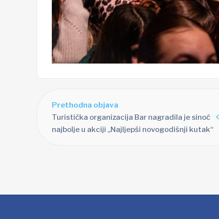
Prethodna objava
Turistička organizacija Bar nagradila je sinoć
najbolje u akciji „Najljepši novogodišnji kutak“