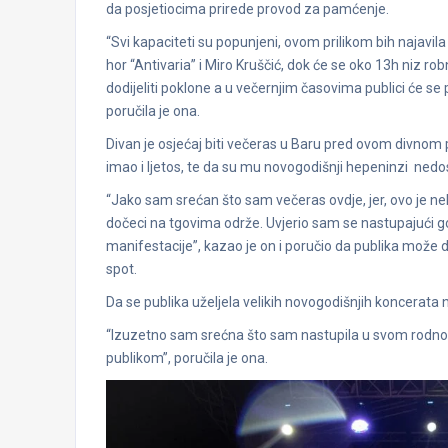
da posjetiocima prirede provod za pamćenje.
“Svi kapaciteti su popunjeni, ovom prilikom bih najavi
hor “Antivaria” i Miro Kruščić, dok će se oko 13h niz 
dodijeliti poklone a u večernjim časovima publici će se p
poručila je ona.
Divan je osjećaj biti večeras u Baru pred ovom divnom
imao i ljetos, te da su mu novogodišnji hepeninzi nedos
“Jako sam srećan što sam večeras ovdje, jer, ovo je nek
dočeci na tgovima održe. Uvjerio sam se nastupajući g
manifestacije”, kazao je on i poručio da publika može da
spot.
Da se publika uželjela velikih novogodišnjih koncerata 
“Izuzetno sam srećna što sam nastupila u svom rodnom 
publikom”, poručila je ona.