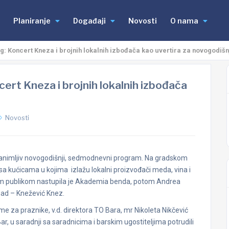
Planiranje
Događaji
Novosti
O nama
g: Koncert Kneza i brojnih lokalnih izbođača kao uvertira za novogodišn
ert Kneza i brojnih lokalnih izbođača
Novosti
e zanimljiv novogodišnji, sedmodnevni program. Na gradskom
 sa kućicama u kojima izlažu lokalni proizvođači meda, vina i
om publikom nastupila je Akademia benda, potom Andrea
enad – Knežević Knez.
e za praznike, v.d. direktora TO Bara, mr Nikoleta Nikčević
Bar, u saradnji sa saradnicima i barskim ugostiteljima potrudili