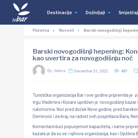
Destinacije
Doživljaji
Smještaj
Početna
Novosti
Barski novogodišnji hepenin
Barski novogodišnji hepening: Konc
kao uvertira za novogodišnju noć
By, Jelena
Decembar 31, 2022
481
Turistička organizacija Bar i ove godine pripremila j
trgu Vladimira i Kosare upriličen je novogodišnji bazar
rukotvorina. Noć pred doček Nove godine, pred barsk
Demirović i za kraj, na radost svih posjetilaca Bara, N
Komentaririšući popunjenost kapaciteta, i same priprem
kazala je da su se i njihova organizacija, kao i Opština 