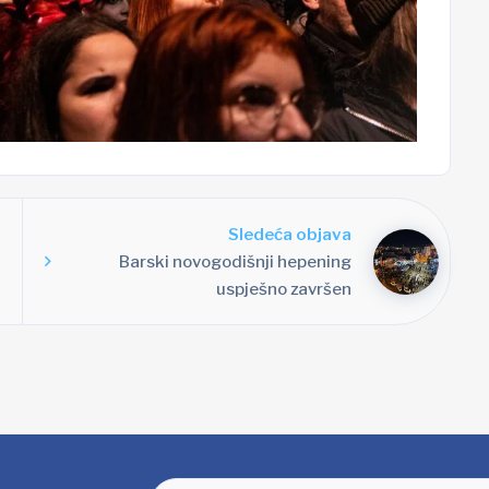
Sledeća objava
Barski novogodišnji hepening
uspješno završen