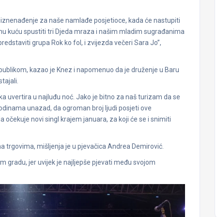
la iznenađenje za naše namlađe posjetioce, kada će nastupiti
robnu kuću spustiti tri Djeda mraza i našim mladim sugrađanima
redstaviti grupa Rok ko fol, i zvijezda večeri Sara Jo”,
 publikom, kazao je Knez i napomenuo da je druženje u Baru
tajali.
a uvertira u najluđu noć. Jako je bitno za naš turizam da se
odinama unazad, da ogroman broj ljudi posjeti ove
 očekuje novi singl krajem januara, za koji će se i snimiti
na trgovima, mišljenja je u pjevačica Andrea Demirović.
gradu, jer uvijek je najljepše pjevati među svojom