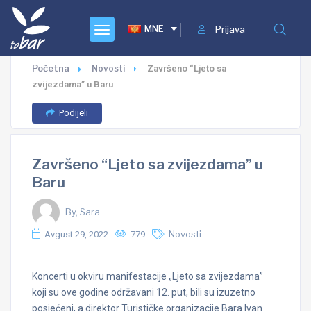
MNE
Prijava
Početna
Novosti
Završeno “Ljeto sa
zvijezdama” u Baru
Podijeli
Završeno “Ljeto sa zvijezdama” u
Baru
By, Sara
Avgust 29, 2022
779
Novosti
Koncerti u okviru manifestacije „Ljeto sa zvijezdama”
koji su ove godine održavani 12. put, bili su izuzetno
posjećeni, a direktor Turističke organizacije Bara Ivan