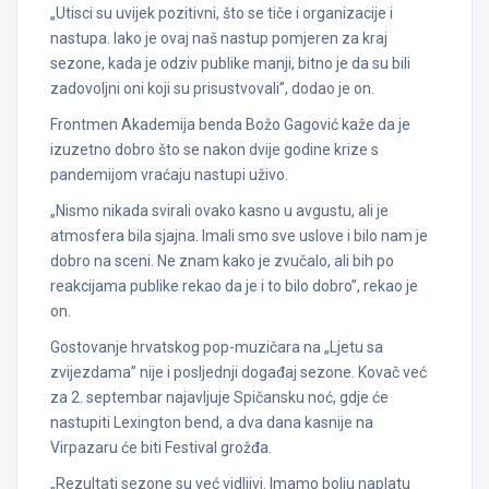
„Utisci su uvijek pozitivni, što se tiče i organizacije i
nastupa. Iako je ovaj naš nastup pomjeren za kraj
sezone, kada je odziv publike manji, bitno je da su bili
zadovoljni oni koji su prisustvovali”, dodao je on.
Frontmen Akademija benda Božo Gagović kaže da je
izuzetno dobro što se nakon dvije godine krize s
pandemijom vraćaju nastupi uživo.
„Nismo nikada svirali ovako kasno u avgustu, ali je
atmosfera bila sjajna. Imali smo sve uslove i bilo nam je
dobro na sceni. Ne znam kako je zvučalo, ali bih po
reakcijama publike rekao da je i to bilo dobro”, rekao je
on.
Gostovanje hrvatskog pop-muzičara na „Ljetu sa
zvijezdama” nije i posljednji događaj sezone. Kovač već
za 2. septembar najavljuje Spičansku noć, gdje će
nastupiti Lexington bend, a dva dana kasnije na
Virpazaru će biti Festival grožđa.
„Rezultati sezone su već vidljivi. Imamo bolju naplatu