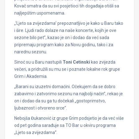
Kovač smatra da su svi posjetioci tih događaja otišli sa
najljepštim uspomenama.
„’Ljeto sa zvijezdama’ prepoznatljivo je kako u Baru tako
i šire. Ljudi rado dolaze na naše koncerte, kojih je ove
sezone bilo pet”, kazao je on i dodao da već sada
pripremaju program kako za Novu godinu, tako i za
narednu sezonu.
Sinoć su u Baru nastupili
Toni Cetinski
kao zvijezda
večeri, a pridružili su mu se i poznate lokalne rok grupe
Grim i Akademia.
„Barani su izuzetni domaćini. Očekujem da se dobro
zabavimo i zatvorimo sezonu na najbolji način”, rekao je
on i dodao da su ga tu dočekali „gostoprimstvo,
ljubaznost i otvoreno srce”.
Nebojša Đukanović iz grupe Grim podsjetio je da već više
od pet godina sarađuje sa TO Bar u okviru programa
„Ljeto sa zvijezdama”.