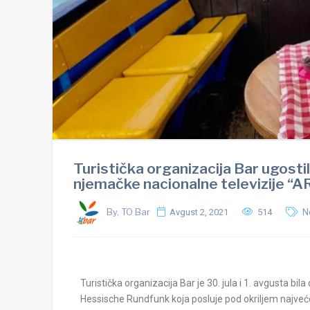
Turistička organizacija Bar ugosti
njemačke nacionalne televizije “A
By, TO Bar
Avgust 2, 2021
514
N
Turistička organizacija Bar je 30. jula i 1. avgusta b
Hessische Rundfunk koja posluje pod okriljem najveć