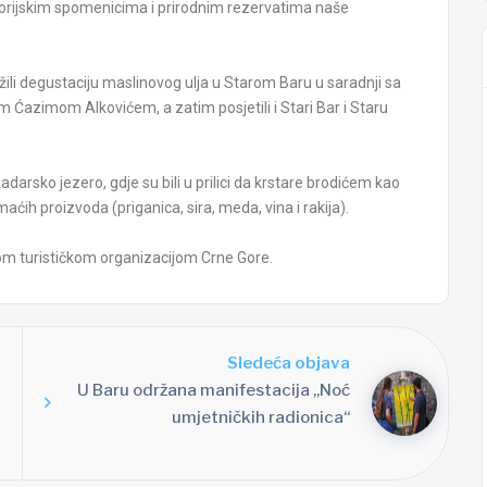
torijskim spomenicima i prirodnim rezervatima naše
ili degustaciju maslinovog ulja u
Starom Baru u saradnji sa
nom Ćazimom
Alkovićem, a zatim posjetili i Stari Bar i Staru
rsko jezero, gdje su bili u prilici da
krstare brodićem kao
omaćih proizvoda
(priganica, sira, meda, vina i rakija).
nom turističkom organizacijom Crne
Gore.
Sledeća objava
U Baru održana manifestacija „Noć
umjetničkih radionica“