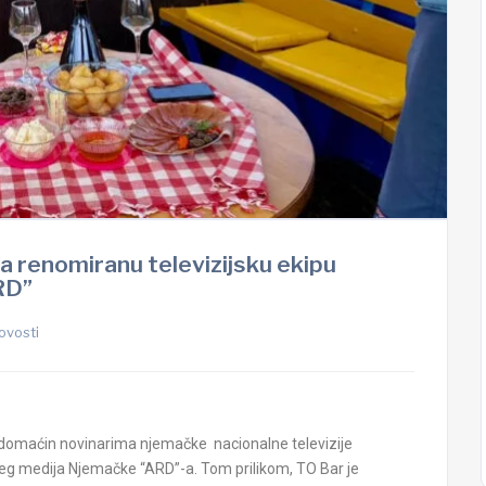
la renomiranu televizijsku ekipu
RD”
ovosti
ila domaćin novinarima njemačke nacionalne televizije
eg medija Njemačke “ARD”-a. Tom prilikom, TO Bar je