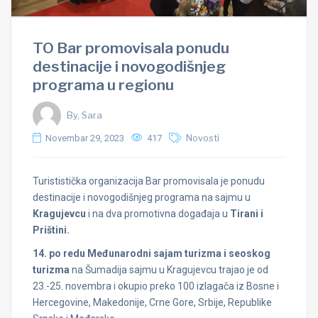
TO Bar promovisala ponudu
destinacije i novogodišnjeg
programa u regionu
By, Sara
Novembar 29, 2023
417
Novosti
Turististička organizacija Bar promovisala je ponudu
destinacije i novogodišnjeg programa na sajmu u
Kragujevcu
i na dva promotivna događaja u
Tirani i
Prištini.
14. po redu Me
đ
unarodni sajam turizma i seoskog
turizma
na Šumadija sajmu u Kragujevcu trajao je od
23.-25. novembra i okupio preko 100 izlagača iz Bosne i
Hercegovine, Makedonije, Crne Gore, Srbije, Republike