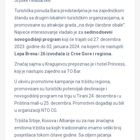
Srpske i Mađarske.
Turistička ponuda Bara predstavljena je na zajedničkom
štandu sa drugim lokalnim turističkim organizacijama, a
promovisane su atrakcije grada ,,na dvije čarobne obale”.
Najveće interesovanje vladalo je za
sedmodnevni
novogodišnji program
koji će trajati od 27. decembra
2023. godine do 02. januara 2024. na kojem će nastupiti
Lepa Brena
i
26 izvođača iz Crne Gore i regiona.
Značaj sajma u Kragujevcu prepoznao je i hotel Princess,
koji je nastupio zajedno sa TO Bar.
U okviru promotivne kampanje na tržištu regiona,
promovisani su turistički potencijali destinacije i
novogodišnji program na trgu u Tirani 24. decembra i u
Priština mall-u 25. decembra. Promotivni događaji su bili
u organizaciji NTO CG.
Tržišta Srbije, Kosova i Albanije su za nas značajna
emitivna tržišta sa kojih tradicionalno imamo veliki broj
posjetilaca tokom čitave godine. Sa ciljem jačanja