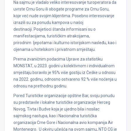
Na sajmu je vladalo veliko interesovanje turoperatora da
uvrste Crnu Goru ili obogate programe za Crnu Goru,
koje već nude svojim klijentima. Posebno interesovanje
izrazili su za ponudu kampova u našoj
destinaciji. Posjetioci štanda informisani su o
manifestacijama, turističkim atrakcijama,
prirodnim ljepotama i kulturno istorijskom nasleđu, kao i
cijenama u hotelskom i privatnom smještaju.
Prema zvaničnim podacima Uprave za statistiku
MONSTAT, u 2023. godini u kolektivnom i individualnom
smještaju boravilo je 95% više gostiju iz Češke u odnosu
na 2022. godinu, odnosno ostvareno 92 % više noćenja u
odnosu na prethodnu godinu.
Pored Turističke organizacije opštine Bar, svoju ponudu
su predstavile i lokalne turističke organizacije Herceg
Novog, Tivta i Budve koja je ujedno bila i nosilac
sajmskog nastupa, kao i Nacionalna turistička
organizacija Crne Gore i Nacionalna avio kompanija Air
Montenegro. U okviru učešća na ovom sajmu, NTO CG je