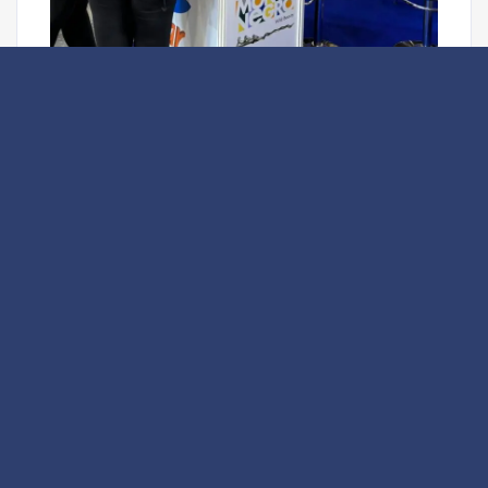
Prethodna objava
TO Bar na sajmu turizma u Berlinu
Sledeća objava
Montenegro Future Festival i European
Gaming Summit u Baru od 10. do 12.
maja
Pretraga