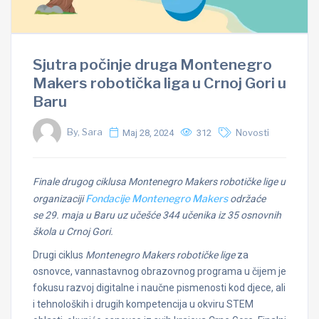
Sjutra počinje druga Montenegro
Makers robotička liga u Crnoj Gori u
Baru
By, Sara
Maj 28, 2024
312
Novosti
Finale drugog ciklusa Montenegro Makers robotičke lige u
Fondacije Montenegro Makers
organizaciji
održaće
se
29. maja u Baru uz učešće 344 učenika iz 35 osnovnih
škola u Crnoj Gori.
Drugi ciklus
Montenegro Makers robotičke lige
za
osnovce, vannastavnog obrazovnog programa u čijem je
fokusu razvoj digitalne i naučne pismenosti kod djece, ali
i tehnoloških i drugih kompetencija u okviru STEM