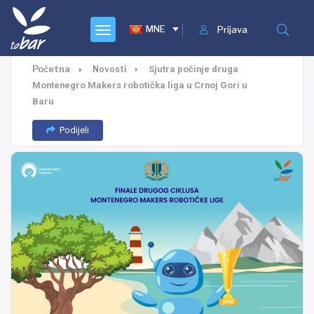
MNE
Prijava
Početna
Novosti
Sjutra počinje druga
Montenegro Makers robotička liga u Crnoj Gori u
Baru
Podijeli