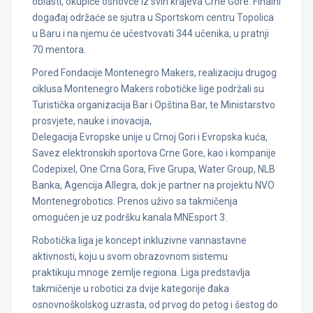
oblasti, okupiće osnovce iz svih krajeva Crne Gore. Finalni
događaj održaće se sjutra u Sportskom centru Topolica
u Baru i na njemu će učestvovati 344 učenika, u pratnji
70 mentora.
Pored Fondacije Montenegro Makers, realizaciju drugog
ciklusa Montenegro Makers robotičke lige podržali su
Turistička organizacija Bar i Opština Bar, te Ministarstvo
prosvjete, nauke i inovacija,
Delegacija Evropske unije u Crnoj Gori i Evropska kuća,
Savez elektronskih sportova Crne Gore, kao i kompanije
Codepixel, One Crna Gora, Five Grupa, Water Group, NLB
Banka, Agencija Allegra, dok je partner na projektu NVO
Montenegrobotics. Prenos uživo sa takmičenja
omogućen je uz podršku kanala MNEsport 3.
Robotička liga je koncept inkluzivne vannastavne
aktivnosti, koju u svom obrazovnom sistemu
praktikuju mnoge zemlje regiona. Liga predstavlja
takmičenje u robotici za dvije kategorije đaka
osnovnoškolskog uzrasta, od prvog do petog i šestog do