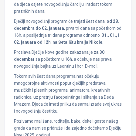
da djeca osjete novogodišnju čaroliju i radost tokom
prazničnih dana.
Dječiji novogodišnji program će trajati šest dana,
od 28.
decembra do 02. januara
, prva tri dana sa početkom od
16h, a poslijednja tri dana programa odnosno
31., 01., i
02. januara od 12h
,
na Šetalištu kralja Nikole.
Proslava Dječije Nove godine zakazana je
za 30.
decembar
sa početkom u
16h
, a očekuje nas prava
novogodišnja bajka uz Leontinu i hor D-moll.
Tokom svih šest dana programa nas očekuju
mnogobrojne aktivnosti poput dječijih predstava,
muzičkih i plesnih programa, animatora, kreativnih
radionica, uz pratnju facepaintinga i slikanja sa Deda
Mrazom. Djeca će imati priliku da sama izrade svoj ukras
i novogodišnju čestitku.
Pozivamo mališane, roditelje, bake, deke i goste našeg
grada da nam se pridruže i da zajedno dočekamo Dječiju
Novu 2025. godinu!