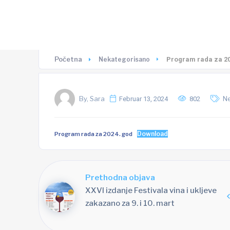
Početna
Nekategorisano
Program rada za 20
By, Sara
Februar 13, 2024
802
N
Download
Program rada za 2024. god
Prethodna objava
XXVI izdanje Festivala vina i ukljeve
zakazano za 9. i 10. mart