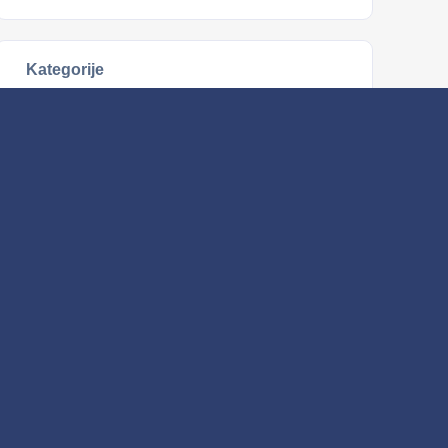
Kategorije
IPA projekti
(9)
Emoundergrounds
(8)
Wrecks4All
(1)
Nabavke
(16)
Nabavke 2021
(5)
Nabavke 2022
(1)
Nabavke 2023
(8)
Nabavke 2024
(1)