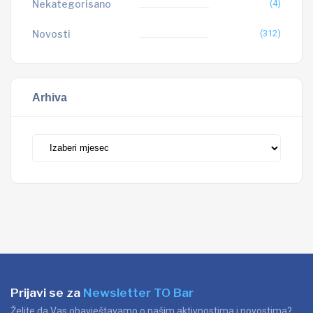
Nekategorisano
(4)
Novosti
(312)
Arhiva
Arhiva
Prijavi se za
Newsletter TO Bar
Želite da Vas obavještavamo o našim aktivnostima i novostima?