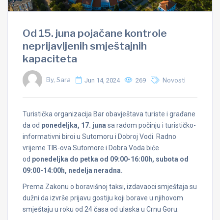
Od 15. juna pojačane kontrole
neprijavljenih smještajnih
kapaciteta
By, Sara
Jun 14, 2024
269
Novosti
Turistička organizacija Bar obavještava turiste i građane
da od
ponedeljka, 17. juna
sa radom počinju i turističko-
informativni biroi u Sutomoru i Dobroj Vodi. Radno
vrijeme TIB-ova Sutomore i Dobra Voda biće
od
ponedeljka do petka od 09:00-16:00h, subota od
09:00-14:00h, nedelja neradna.
Prema Zakonu o boravišnoj taksi, izdavaoci smještaja su
dužni da izvrše prijavu gostiju koji borave u njihovom
smještaju u roku od 24 časa od ulaska u Crnu Goru.