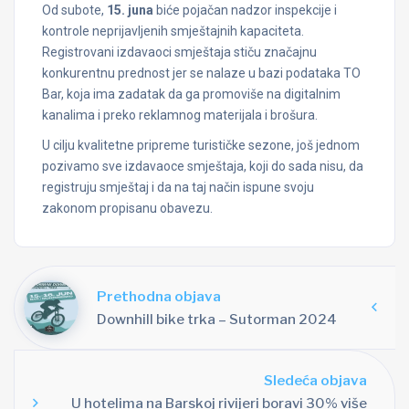
Od subote,
15. juna
biće pojačan nadzor inspekcije i
kontrole neprijavljenih smještajnih kapaciteta.
Registrovani izdavaoci smještaja stiču značajnu
konkurentnu prednost jer se nalaze u bazi podataka TO
Bar, koja ima zadatak da ga promoviše na digitalnim
kanalima i preko reklamnog materijala i brošura.
U cilju kvalitetne pripreme turističke sezone, još jednom
pozivamo sve izdavaoce smještaja, koji do sada nisu, da
registruju smještaj i da na taj način ispune svoju
zakonom propisanu obavezu.
Prethodna objava
Downhill bike trka – Sutorman 2024
Sledeća objava
U hotelima na Barskoj rivijeri boravi 30% više