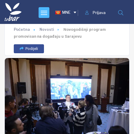
MNE
Prijava
Početna
Novosti
Novogodišnji program
promovisan na događaju u Sarajevu
Podijeli