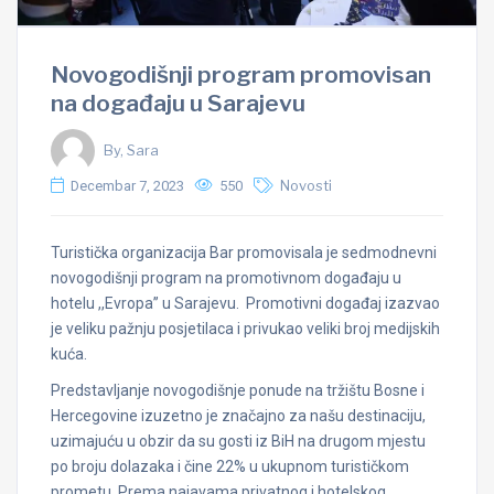
Novogodišnji program promovisan
na događaju u Sarajevu
By, Sara
Decembar 7, 2023
550
Novosti
Turistička organizacija Bar promovisala je sedmodnevni
novogodišnji program na promotivnom događaju u
hotelu ,,Evropa’’ u Sarajevu.
Promotivni događaj izazvao
je veliku pažnju posjetilaca i privukao veliki broj medijskih
kuća.
Predstavljanje novogodišnje ponude na tržištu Bosne i
Hercegovine izuzetno je značajno za našu destinaciju,
uzimajuću u obzir da su gosti iz BiH na drugom mjestu
po broju dolazaka i čine 22% u ukupnom turističkom
prometu. Prema najavama privatnog i hotelskog