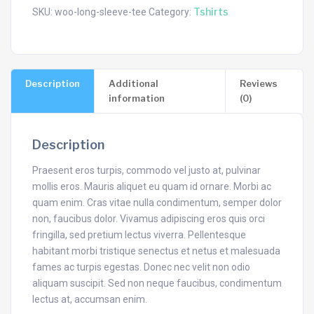
quantity
Tshirts
SKU:
woo-long-sleeve-tee
Category:
Description
Additional
Reviews
information
(0)
Description
Praesent eros turpis, commodo vel justo at, pulvinar
mollis eros. Mauris aliquet eu quam id ornare. Morbi ac
quam enim. Cras vitae nulla condimentum, semper dolor
non, faucibus dolor. Vivamus adipiscing eros quis orci
fringilla, sed pretium lectus viverra. Pellentesque
habitant morbi tristique senectus et netus et malesuada
fames ac turpis egestas. Donec nec velit non odio
aliquam suscipit. Sed non neque faucibus, condimentum
lectus at, accumsan enim.