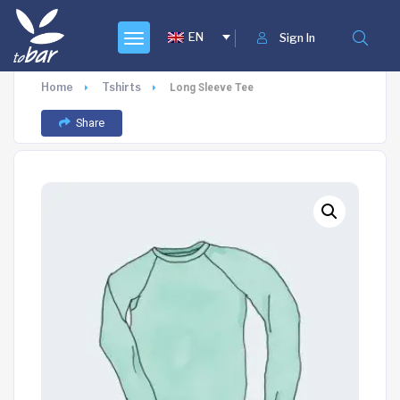
EN
Sign In
Home
Tshirts
Long Sleeve Tee
Share