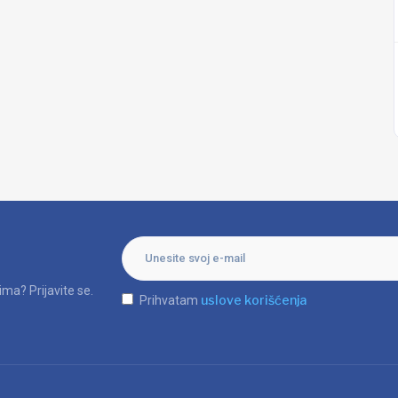
ma? Prijavite se.
uslove korišćenja
Prihvatam