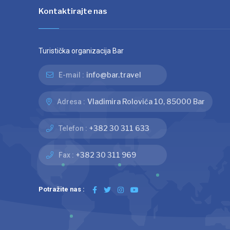
Kontaktirajte nas
Turistička organizacija Bar
info@bar.travel
E-mail :
Vladimira Rolovića 10, 85000 Bar
Adresa :
+382 30 311 633
Telefon :
+382 30 311 969
Fax :
Potražite nas :