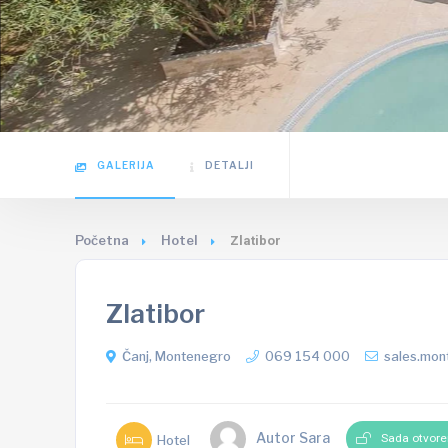
GALERIJA
DETALJI
Početna
Hotel
Zlatibor
Zlatibor
Čanj, Montenegro
069 154 000
sales.mo
Autor Sara
Sada otvor
Hotel