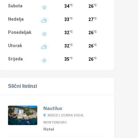
Subota
34
26
°C
°C
Nedelja
33
27
°C
°C
Ponedeljak
32
26
°C
°C
Utorak
32
26
°C
°C
Srijeda
35
26
°C
°C
Slični listinzi
Nautilus
NIŠICE I, DOBRA VODA,
MONTENEGRO
Hotel