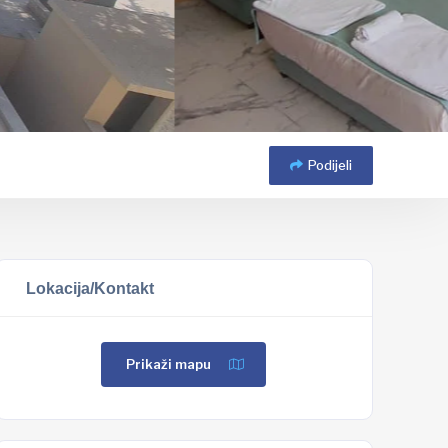
Podijeli
Lokacija/Kontakt
Prikaži mapu