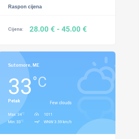
Raspon cijena
28.00 €
- 45.00 €
Cijena:
Sutomore, ME
33
°C
Petak
Few clouds
°C
Max: 34
1011
°C
Min: 33
WNW 3.59 km/h