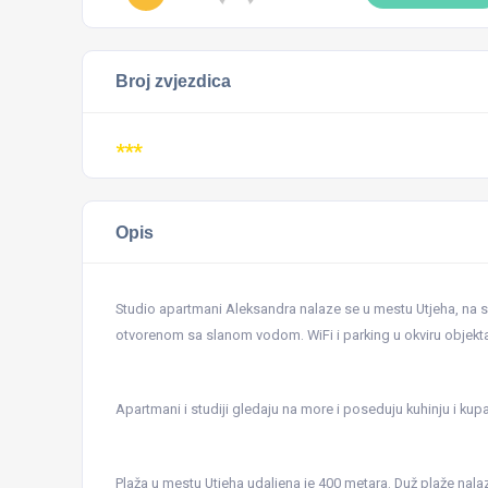
Broj zvjezdica
***
Opis
Studio apartmani Aleksandra nalaze se u mestu Utjeha, na 
otvorenom sa slanom vodom. WiFi i parking u okviru objekta 
Apartmani i studiji gledaju na more i poseduju kuhinju i kup
Plaža u mestu Utjeha udaljena je 400 metara. Duž plaže nalaz