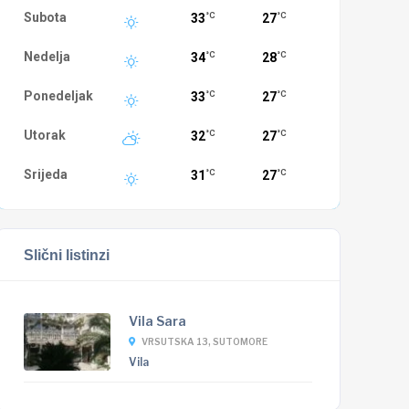
Subota
33
27
°C
°C
Nedelja
34
28
°C
°C
Ponedeljak
33
27
°C
°C
Utorak
32
27
°C
°C
Srijeda
31
27
°C
°C
Slični listinzi
Vila Sara
VRSUTSKA 13, SUTOMORE
Vila