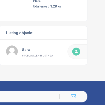
Plaže
Udaljenost:
1.28 km
Listing objavio:
Sara
63 OBJAVLJENIH LISTINGA