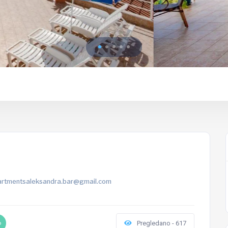
artmentsaleksandra.bar@gmail.com
o
Pregledano - 617