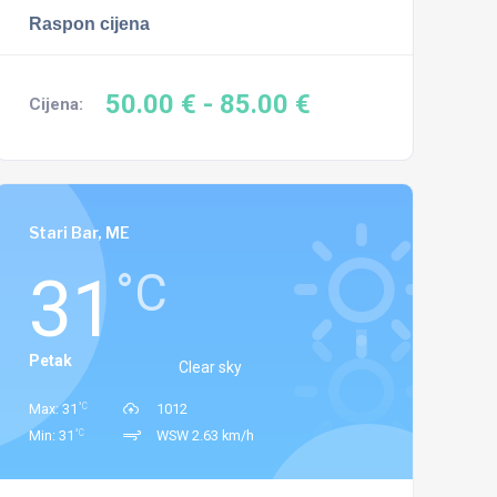
Raspon cijena
50.00 €
- 85.00 €
Cijena:
Stari Bar, ME
31
°C
Petak
Clear sky
°C
Max: 31
1012
°C
Min: 31
WSW 2.63 km/h