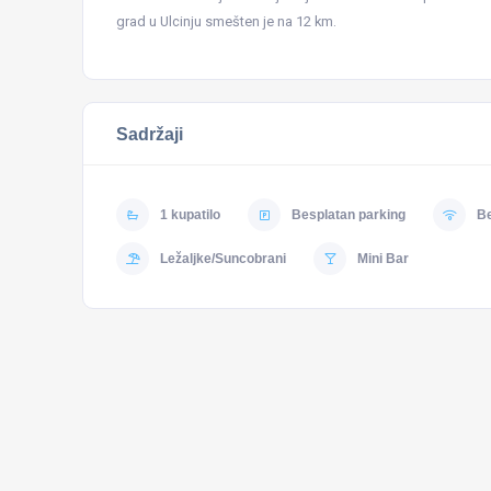
grad u Ulcinju smešten je na 12 km.
Sadržaji
1 kupatilo
Besplatan parking
Be
Ležaljke/Suncobrani
Mini Bar