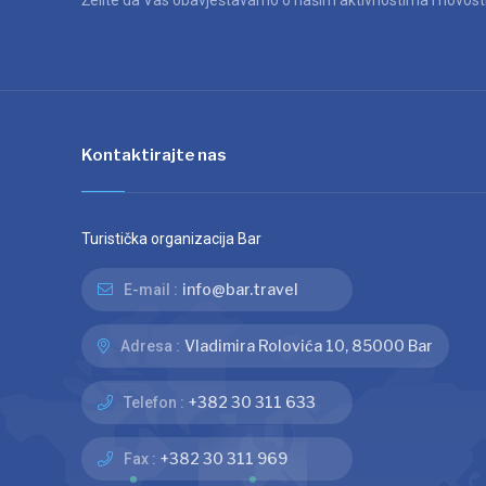
Želite da Vas obavještavamo o našim aktivnostima i novosti
Kontaktirajte nas
Turistička organizacija Bar
info@bar.travel
E-mail :
Vladimira Rolovića 10, 85000 Bar
Adresa :
+382 30 311 633
Telefon :
+382 30 311 969
Fax :