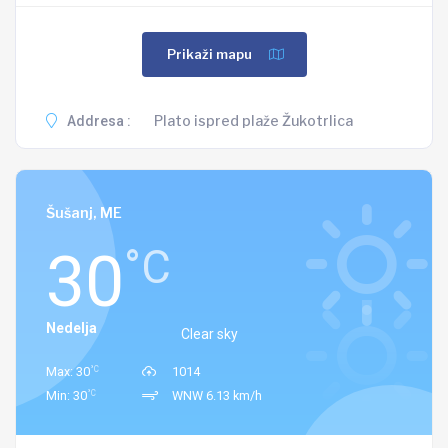
Prikaži mapu
Plato ispred plaže Žukotrlica
Addresa :
Šušanj, ME
30
°C
Nedelja
Clear sky
°C
Max: 30
1014
°C
Min: 30
WNW 6.13 km/h