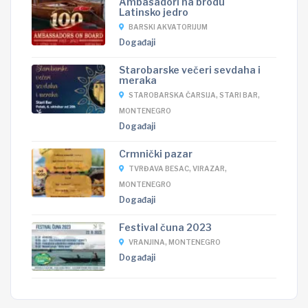
Ambasadori na brodu
Latinsko jedro
BARSKI AKVATORIJUM
Događaji
Starobarske večeri sevdaha i
meraka
STAROBARSKA ČARSIJA, STARI BAR,
MONTENEGRO
Događaji
Crmnički pazar
TVRĐAVA BESAC, VIRAZAR,
MONTENEGRO
Događaji
Festival čuna 2023
VRANJINA, MONTENEGRO
Događaji