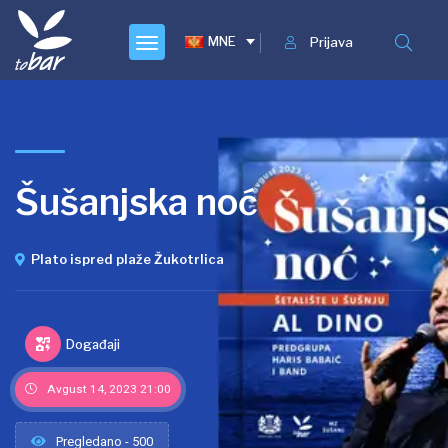
MNE
Prijava
Šušanjska noć
Plato ispred plaže Žukotrlica
Događaji
Avgust 14, 2023 21:00
Pregledano - 500