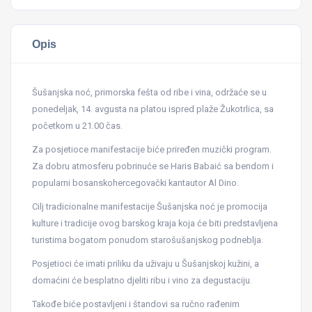
Opis
Šušanjska noć, primorska fešta od ribe i vina, održaće se u
ponedeljak, 14. avgusta na platou ispred plaže Žukotrlica, sa
početkom u 21.00 čas.
Za posjetioce manifestacije biće priređen muzički program.
Za dobru atmosferu pobrinuće se Haris Babaić sa bendom i
popularni bosanskohercegovački kantautor Al Dino.
Cilj tradicionalne manifestacije Šušanjska noć je promocija
kulture i tradicije ovog barskog kraja koja će biti predstavljena
turistima bogatom ponudom starošušanjskog podneblja.
Posjetioci će imati priliku da uživaju u Šušanjskoj kužini, a
domaćini će besplatno djeliti ribu i vino za degustaciju.
Takođe biće postavljeni i štandovi sa ručno rađenim