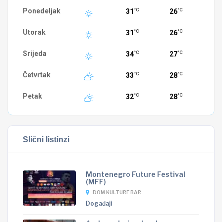
Ponedeljak
31
26
°C
°C
Utorak
31
26
°C
°C
Srijeda
34
27
°C
°C
Četvrtak
33
28
°C
°C
Petak
32
28
°C
°C
Slični listinzi
Montenegro Future Festival
(MFF)
DOM KULTURE BAR
Događaji