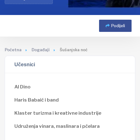
Podijeli
Početna
Događaji
Šušanjska noć
Učesnici
Al Dino
Haris Babaić i band
Klaster turizma i kreativne industrije
Udruženja vinara, maslinara i pčelara