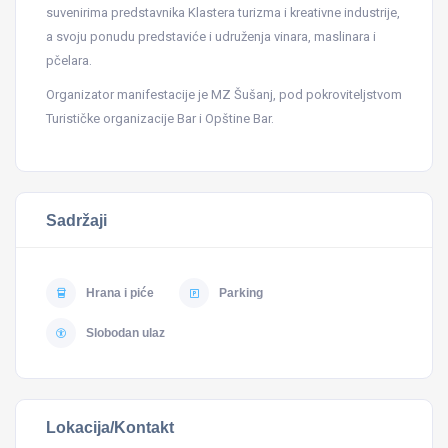
suvenirima predstavnika Klastera turizma i kreativne industrije,
a svoju ponudu predstaviće i udruženja vinara, maslinara i
pčelara.
Organizator manifestacije je MZ Šušanj, pod pokroviteljstvom
Turističke organizacije Bar i Opštine Bar.
Sadržaji
Hrana i piće
Parking
Slobodan ulaz
Lokacija/Kontakt