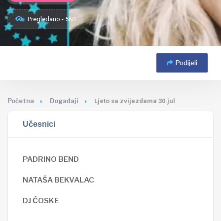
Pregledano - 560
Podijeli
Početna
Događaji
Ljeto sa zvijezdama 30.jul
Učesnici
PADRINO BEND
NATAŠA BEKVALAC
DJ ĆOSKE