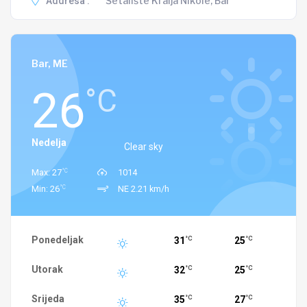
Šetalište Kralja Nikole, Bar
Addresa :
Bar, ME
26
°C
Nedelja
Clear sky
°C
Max: 27
1014
°C
Min: 26
NE 2.21 km/h
Ponedeljak
31
25
°C
°C
Utorak
32
25
°C
°C
Srijeda
35
27
°C
°C