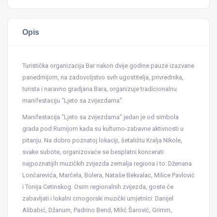
Opis
Turistička organizacija Bar nakon dvije godine pauze izazvane
panedmijom, na zadovoljstvo svih ugostitelja, privrednika,
turista i naravno gradjana Bara, organizuje tradicionalnu
manifestaciju “Ljeto sa zvijezdama”.
Manifestacija “Ljeto sa zvijezdama” jedan je od simbola
grada pod Rumijom kada su kulturno-zabavne aktivnosti u
pitanju. Na dobro poznatoj lokaciji, šetalištu Kralja Nikole,
svake subote, organizovaće se besplatni koncerati
najpoznatijih muzičkih zvijezda zemalja regiona i to: Dženana
Lončarevića, Marčela, Bolera, Nataše Bekvalac, Milice Pavlović
i Tonija Cetinskog. Osim regionalnih zvijezda, goste će
zabavljati i lokalni crnogorski muzički umjetnici: Danijel
Alibabić, Džanum, Padrino Bend, Milić Šarović, Grimm,