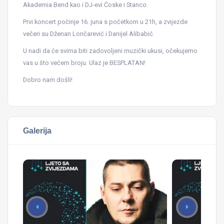
Akademia Bend kao i DJ-evi Ćoske i Stanco.
Prvi koncert počinje 16. juna s početkom u 21h, a zvijezde
večeri su Dženan Lončarević i Danijel Alibabić.
U nadi da će svima biti zadovoljeni muzički ukusi, očekujemo
vas u što većem broju. Ulaz je BESPLATAN!
Dobro nam došli!
Galerija