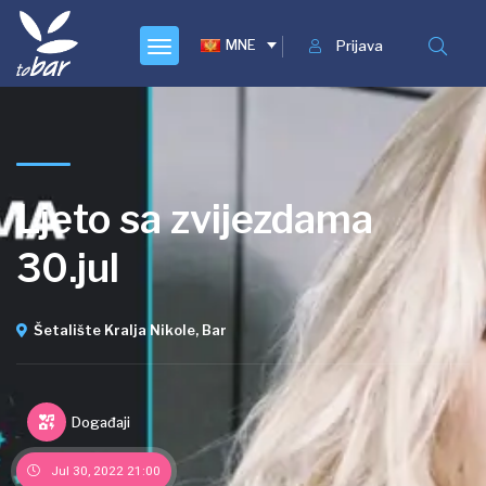
MNE
Prijava
Ljeto sa zvijezdama
30.jul
Šetalište Kralja Nikole, Bar
Događaji
Jul 30, 2022 21:00