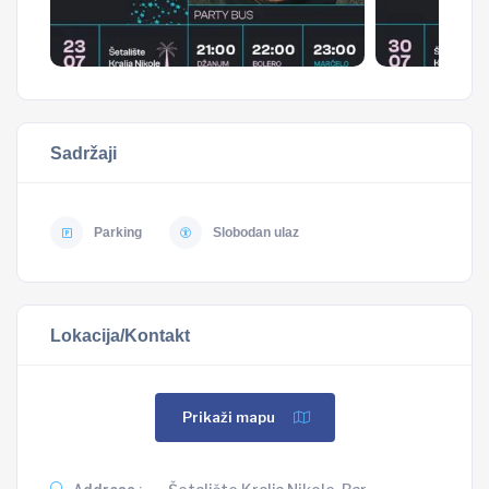
Sadržaji
Parking
Slobodan ulaz
Lokacija/Kontakt
Prikaži mapu