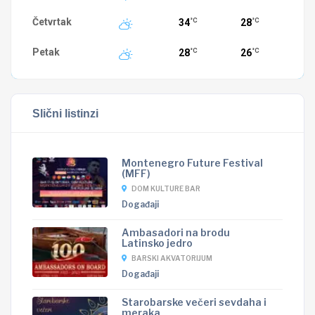
Četvrtak
34
28
°C
°C
Petak
28
26
°C
°C
Slični listinzi
Montenegro Future Festival
(MFF)
DOM KULTURE BAR
Događaji
Ambasadori na brodu
Latinsko jedro
BARSKI AKVATORIJUM
Događaji
Starobarske večeri sevdaha i
meraka